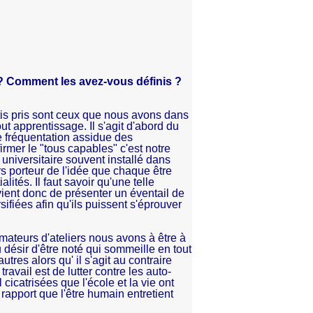
x ? Comment les avez-vous définis ?
tis pris sont ceux que nous avons dans
out apprentissage. Il s'agit d'abord du
e fréquentation assidue des
mer le "tous capables" c'est notre
universitaire souvent installé dans
rs porteur de l'idée que chaque être
lités. Il faut savoir qu'une telle
evient donc de présenter un éventail de
sifiées afin qu'ils puissent s'éprouver
imateurs d'ateliers nous avons à être à
 au désir d'être noté qui sommeille en tout
tres alors qu' il s'agit au contraire
ravail est de lutter contre les auto-
cicatrisées que l'école et la vie ont
 rapport que l'être humain entretient