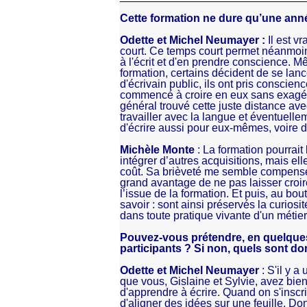
Cette formation ne dure qu’une anné
Odette et Michel Neumayer :
Il est v
court. Ce temps court permet néanmoi
à l'écrit et d'en prendre conscience.
formation, certains décident de se lanc
d'écrivain public, ils ont pris conscience
commencé à croire en eux sans exagéra
général trouvé cette juste distance av
travailler avec la langue et éventuelle
d'écrire aussi pour eux-mêmes, voire d
Michèle Monte
: La formation pourrait
intégrer d’autres acquisitions, mais e
coût. Sa brièveté me semble compensée 
grand avantage de ne pas laisser croire
l’issue de la formation. Et puis, au bou
savoir : sont ainsi préservés la curiosi
dans toute pratique vivante d'un métier
Pouvez-vous prétendre, en quelques
participants ? Si non, quels sont do
Odette et Michel Neumayer
: S'il y a
que vous, Gislaine et Sylvie, avez bien
d'apprendre à écrire. Quand on s'inscri
d'aligner des idées sur une feuille. Donc