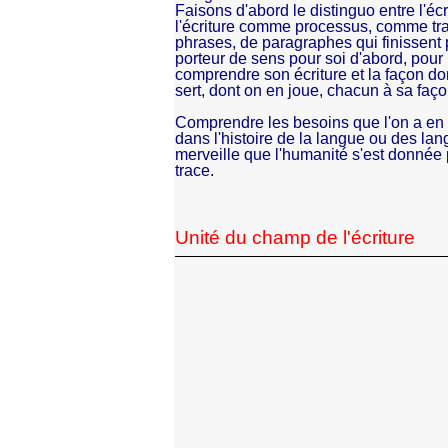
Faisons d'abord le distinguo entre l'écri
l'écriture comme processus, comme tr
phrases, de paragraphes qui finissent p
porteur de sens pour soi d'abord, pour 
comprendre son écriture et la façon do
sert, dont on en joue, chacun à sa faço
Comprendre les besoins que l'on a en
dans l'histoire de la langue ou des la
merveille que l'humanité s'est donnée 
trace.
Unité du champ de l'écriture
Durant la formation et dans le modul
productions écrites sont de deux ord
part, des travaux d’analyse ou "réfle
favorisez-vous simultanément et s
démarches ?
Michèle Monte :
Multiplier les écrits c
pas à cette occasion l’habitude de s’int
reconstituer les étapes du travail depuis
provisoirement achevé, de repérer ce qu
contraire a pu constituer un blocage, d