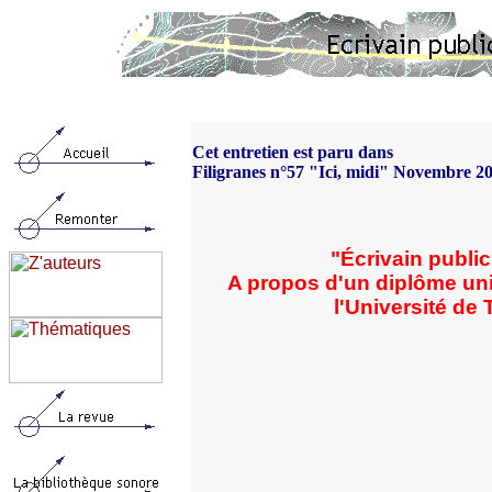
Cet entretien est paru dans
Filigranes n°57 "Ici, midi" Novembre 2
"Écrivain public
A propos d'un diplôme uni
l'Université de
Nous présentons ici l'entretien q
inter
deux étudiantes du D.U. d'éc
avec trois de l
Michèle Monte, Odet
répondent aux questions de Syl