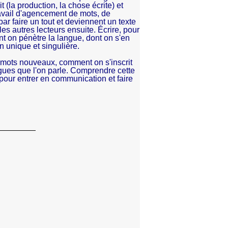
t (la production, la chose écrite) et
avail d'agencement de mots, de
ar faire un tout et deviennent un texte
les autres lecteurs ensuite. Écrire, pour
nt on pénètre la langue, dont on s'en
n unique et singulière.
 mots nouveaux, comment on s'inscrit
ngues que l'on parle. Comprendre cette
pour entrer en communication et faire
e qui nous intéresse, les
res : des écrits "créatifs" d'une
xifs" d'autre part. Pourquoi
ystématiquement ces deux
réatifs ne sert à rien si l’on n’acquiert
erroger sur ce qu’on a fait, de
 le projet initial jusqu’au produit
i a servi de levier ou ce qui au
e percevoir les interactions avec la