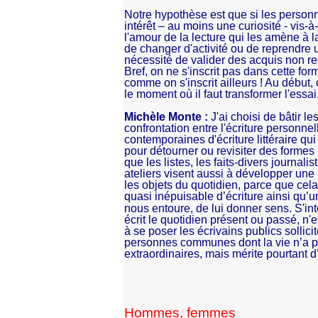
Notre hypothèse est que si les personne
intérêt – au moins une curiosité - vis-à-
l'amour de la lecture qui les amène à la
de changer d'activité ou de reprendre un
nécessité de valider des acquis non r
Bref, on ne s'inscrit pas dans cette for
comme on s'inscrit ailleurs ! Au début, 
le moment où il faut transformer l'essa
Michèle Monte :
J'ai choisi de bâtir le
confrontation entre l'écriture personne
contemporaines d'écriture littéraire qui 
pour détourner ou revisiter des formes 
que les listes, les faits-divers journali
ateliers visent aussi à développer une
les objets du quotidien, parce que ce
quasi inépuisable d’écriture ainsi qu’u
nous entoure, de lui donner sens. S'int
écrit le quotidien présent ou passé, n'
à se poser les écrivains publics sollic
personnes communes dont la vie n’a 
extraordinaires, mais mérite pourtant d
Hommes, femmes