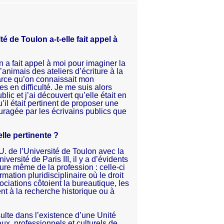
 de Toulon a-t-elle fait appel à
 a fait appel à moi pour imaginer la
’animais des ateliers d’écriture à la
parce qu’on connaissait mon
 en difficulté. Je me suis alors
lic et j’ai découvert qu’elle était en
il était pertinent de proposer une
couragée par les écrivains publics que
lle pertinente ?
U. de l’Université de Toulon avec la
versité de Paris III, il y a d’évidents
ure même de la profession : celle-ci
ation pluridisciplinaire où le droit
ssociations côtoient la bureautique, les
nt à la recherche historique ou à
sulte dans l’existence d’une Unité
ux, professionnels et culturels de