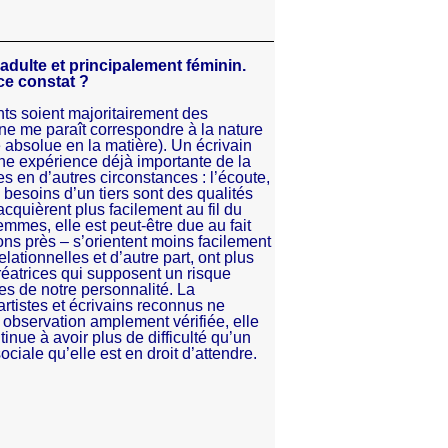
 adulte et principalement féminin.
 ce constat ?
ants soient majoritairement des
e me paraît correspondre à la nature
e absolue en la matière). Un écrivain
une expérience déjà importante de la
s en d’autres circonstances : l’écoute,
x besoins d’un tiers sont des qualités
cquièrent plus facilement au fil du
mes, elle est peut-être due au fait
s près – s’orientent moins facilement
lationnelles et d’autre part, ont plus
créatrices qui supposent un risque
es de notre personnalité. La
tistes et écrivains reconnus ne
 observation amplement vérifiée, elle
ue à avoir plus de difficulté qu’un
iale qu’elle est en droit d’attendre.