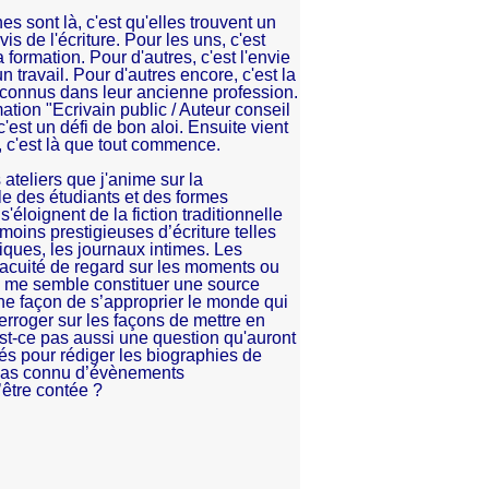
s sont là, c'est qu'elles trouvent un
vis de l'écriture. Pour les uns, c'est
 formation. Pour d'autres, c'est l'envie
 travail. Pour d'autres encore, c'est la
econnus dans leur ancienne profession.
mation "Ecrivain public / Auteur conseil
c'est un défi de bon aloi. Ensuite vient
i, c'est là que tout commence.
s ateliers que j'anime sur la
lle des étudiants et des formes
s'éloignent de la fiction traditionnelle
moins prestigieuses d’écriture telles
stiques, les journaux intimes. Les
 acuité de regard sur les moments ou
la me semble constituer une source
ne
façon de s’approprier le monde qui
erroger sur les façons de mettre en
est-ce pas aussi une question qu'auront
ités pour rédiger les biographies de
pas connu d’évènements
’être contée ?