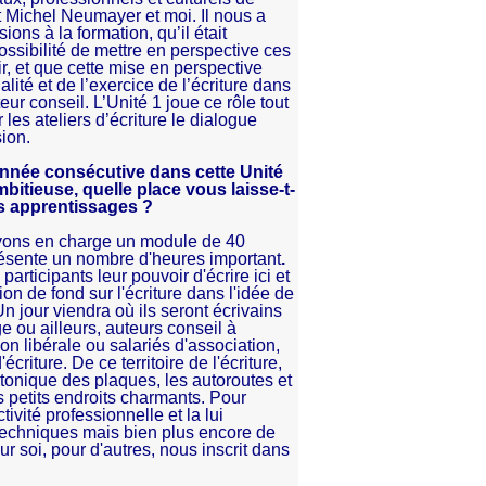
t Michel Neumayer et moi. Il nous a
ions à la formation, qu’il était
ossibilité de mettre en perspective ces
rir, et que cette mise en perspective
alité et de l’exercice de l’écriture dans
eur conseil. L’Unité 1 joue ce rôle tout
es ateliers d’écriture le dialogue
sion.
année consécutive dans cette Unité
bitieuse, quelle place vous laisse-t-
s apprentissages ?
ons en charge un module de 40
présente un nombre d'heures important
.
participants leur pouvoir d'écrire ici et
ion de fond sur l'écriture dans l'idée de
Un jour viendra où ils seront écrivains
ge ou ailleurs, auteurs conseil à
on libérale ou salariés d'association,
criture. De ce territoire de l'écriture,
ectonique des plaques, les autoroutes et
es petits endroits charmants. Pour
ivité professionnelle et la lui
 techniques mais bien plus encore de
our soi, pour d'autres, nous inscrit dans