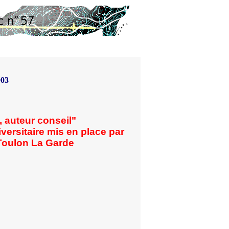
003
, auteur conseil"
versitaire mis en place par
 Toulon La Garde
u'on mené à distance, par courriers
posés,
rivain public / auteur conseil
eurs enseignants.
te et Michel Neumayer
vie Combe et de Gislaine Ariey
.