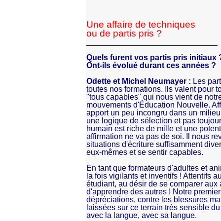
Une affaire de techniques
ou de partis pris ?
Quels furent vos partis pris initiau
Ont-ils évolué durant ces années ?
Odette et Michel Neumayer :
Les par
toutes nos formations. Ils valent pour t
"tous capables" qui nous vient de notr
mouvements d'Éducation Nouvelle. Affir
apport un peu incongru dans un milieu 
une logique de sélection et pas toujou
humain est riche de mille et une potentia
affirmation ne va pas de soi. Il nous r
situations d'écriture suffisamment diver
eux-mêmes et se sentir capables.
En tant que formateurs d'adultes et an
la fois vigilants et inventifs ! Attentifs
étudiant, au désir de se comparer aux au
d'apprendre des autres ! Notre premier t
dépréciations, contre les blessures mal 
laissées sur ce terrain très sensible du
avec la langue, avec sa langue.