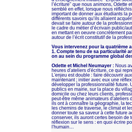
l’écriture" que nous animons, Odette e
semblé en effet, lorsque nous réfléchiss
important de donner aux étudiants la p
différents savoirs qu’ils allaient acqué
devait se faire autour de la professionn
le cadre du métier d’écrivain public/aut
en mettant en oeuvre concrètement par l
autour de l’écrit constitutif de la profes
Vous intervenez pour la quatrième 
1. Compte tenu de sa particularité am
on au sein du programme global de
Odette et Michel Neumayer :
Nous av
heures d'ateliers d'écriture, ce qui re
L'enjeu est double : faire découvrir aux 
maintenant ; initier avec eux une réflex
développer la professionnalité future. 
publics en mairie, sur la place du villa
domicile ou chez leurs clients, professi
peut-être même animateurs d'ateliers d'é
ils ont à connaître la géographie, la t
les chemins de traverse, le climat et l
donner toute sa saveur à cette future act
conserver, ils auront certes besoin de
réflexion sur le sens : en quoi écrire p
l'humain…