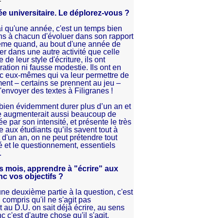
e universitaire. Le déplorez-vous ?
rai qu'une année, c'est un temps bien
ns à chacun d'évoluer dans son rapport
 Même quand, au bout d'une année de
er dans une autre activité que celle
 de leur style d'écriture, ils ont
tion ni fausse modestie. Ils ont en
ec eux-mêmes qui va leur permettre de
ment – certains se prennent au jeu –
'envoyer des textes à Filigranes !
 bien évidemment durer plus d’un an et
lle augmenterait aussi beaucoup de
par son intensité, et présente le très
 aux étudiants qu’ils savent tout à
t d'un an, on ne peut prétendre tout
té et le questionnement, essentiels
.
 mois, apprendre à "écrire" aux
nc vos objectifs ?
 une deuxième partie à la question, c'est
 compris qu'il ne s'agit pas
t au D.U. on sait déjà écrire, au sens
 c'est d'autre chose qu'il s'agit.