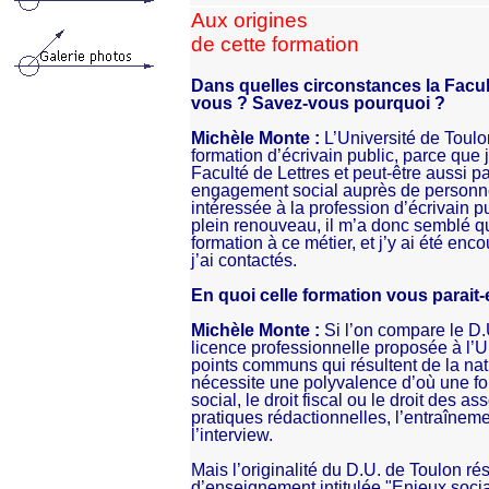
Aux origines
de cette formation
Dans quelles circonstances la Faculté
vous
? Savez-vous pourquoi ?
Michèle Monte :
L’Université de Toulon
formation d’écrivain public, parce que j
Faculté de Lettres et peut-être aussi 
engagement social auprès de personnes
intéressée à la profession d’écrivain pub
plein renouveau, il m’a donc semblé qu’
formation à ce métier, et j’y ai été en
j’ai contactés.
En quoi celle formation vous parait-e
Michèle Monte :
Si l’on compare le D.
licence professionnelle proposée à l’Uni
points communs qui résultent de la nat
nécessite une polyvalence d’où une form
social, le droit fiscal ou le droit des a
pratiques rédactionnelles, l’entraîneme
l’interview.
Mais l’originalité du D.U. de Toulon ré
d’enseignement intitulée "Enjeux socia