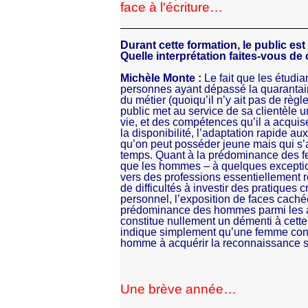
face à l'écriture…
Durant cette formation, le public est
Quelle interprétation faites-vous de
Michèle Monte :
Le fait que les étudi
personnes ayant dépassé la quarantain
du métier (quoiqu’il n’y ait pas de règl
public met au service de sa clientèle 
vie, et des compétences qu’il a acquise
la disponibilité, l’adaptation rapide au
qu’on peut posséder jeune mais qui s’a
temps. Quant à la prédominance des fem
que les hommes – à quelques exception
vers des professions essentiellement re
de difficultés à investir des pratiques 
personnel, l’exposition de faces caché
prédominance des hommes parmi les ar
constitue nullement un démenti à cette
indique simplement qu’une femme contin
homme à acquérir la reconnaissance soc
Une brève année…