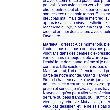
et avons commencé à placer des phra
pouvait. Nous avions des yeux brillants
étions rentrés tout éblouis par ce que 
sont restées un certain temps. Elles éta
pleut pas mal, mais dès le mercredi sui
apparaissait qu'au niveau esthétique "
recherche d'un(e) plasticien(ne) qui par
créer et animer des ateliers avec d’aut
l’aventure.
Mariska Forrest
: À ce moment-là, bie
l'autre, nous ne nous connaissions pas 
vingt ans dans des centres d'expressio
variés, mais j'ai toujours été attirée p
l'esthétique dominante, même si je ne re
contraire. Elle existe et ce n'est pas 
Mais l'art brut, l'art différencié et l’ar
partie de notre monde. Quand Karynem'a
être à la hauteur car je n'avais jamais
adultes, si ce n'est un peu en ex-Yougo
prison et surtout, je n’avais jamais tr
Karyne dit qu'on peut aller vers l'écrit
de faire du beau français, qu’il suffit d’
vient, je m’y retrouve. Moi aussi, j'ent
veux pas dessiner" et "je ne sais pas de