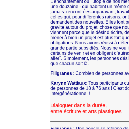
L'enchantement ou l'utopie de nos merc
une douzaine - qui habitent un même qu
jamais rencontrées auparavant, trava
celles qui, pour différentes raisons, ont
demandent des nouvelles. Elles font par
gravite autour du projet, chose que n
viennent parce que le désir d’écrire, d
mener à bien un projet est plus fort qu
obligations. Nous avons réussi à défend
grande partie subsidiés. Nous ne voul
certains de venir et en obligent d’autre
aller". Simplement, les personnes désir
que chacun soit là.
Filigranes
: Combien de personnes av
Karyne Wattiaux
: Tous participants c
de personnes de 18 à 76 ans ! C'est 
intergénérationnel !
Dialoguer dans la durée,
entre écriture et arts plastiques
Filigranes :
Une boucle se referme don