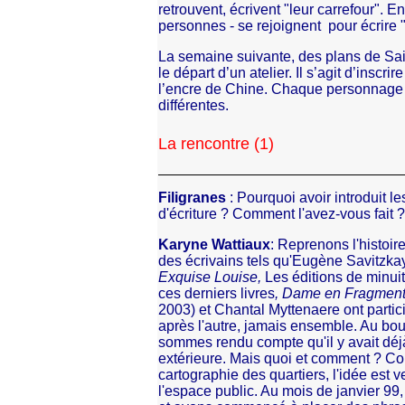
retrouvent, écrivent "leur carrefour". En
personnes - se rejoignent pour écrire 
La semaine suivante, des plans de Sai
le départ d’un atelier. Il s’agit d’insc
l’encre de Chine. Chaque personnage d
différentes.
La rencontre (1)
Filigranes
: Pourquoi avoir introduit le
d'écriture ? Comment l'avez-vous fait ?
Karyne Wattiaux
: Reprenons l'histoir
des écrivains tels qu'Eugène Savitzka
Exquise Louise,
Les éditions de minuit
ces derniers livres
, Dame en Fragmen
2003) et Chantal Myttenaere ont particip
après l'autre, jamais ensemble. Au b
sommes rendu compte qu'il y avait déj
extérieure. Mais quoi et comment ? Co
cartographie des quartiers, l'idée est 
l'espace public. Au mois de janvier 99