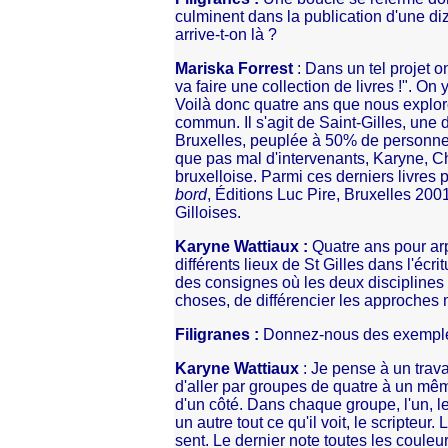
culminent dans la publication d'une 
arrive-t-on là ?
Mariska Forrest
: Dans un tel projet o
va faire une collection de livres !". On
Voilà donc quatre ans que nous explor
commun. Il s'agit de Saint-Gilles, une
Bruxelles, peuplée à 50% de personnes 
que pas mal d'intervenants, Karyne, C
bruxelloise. Parmi ces derniers livres 
bord
, Éditions Luc Pire, Bruxelles 200
Gilloises.
Karyne Wattiaux :
Quatre ans pour arp
différents lieux de St Gilles dans l'écri
des consignes où les deux disciplines
choses, de différencier les approches m
Filigranes :
Donnez-nous des exempl
Karyne Wattiaux
: Je pense à un travai
d'aller par groupes de quatre à un mê
d'un côté. Dans chaque groupe, l'un, l
un autre tout ce qu'il voit, le scripteur.
sent. Le dernier note toutes les couleu