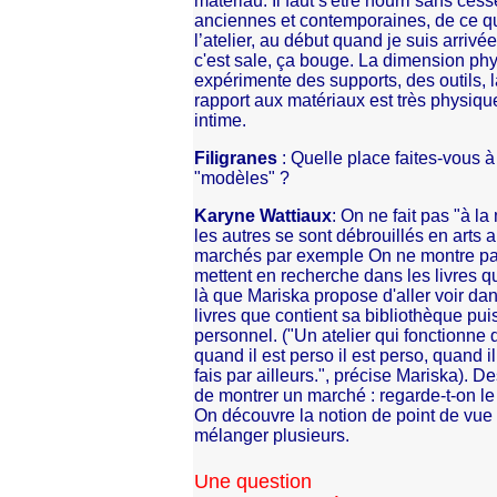
matériau. Il faut s'être nourri sans ces
anciennes et contemporaines, de ce q
l’atelier, au début quand je suis arrivée
c'est sale, ça bouge. La dimension phys
expérimente des supports, des outils, la 
rapport aux matériaux est très physique
intime.
Filigranes
: Quelle place faites-vous 
"modèles" ?
Karyne Wattiaux
: On ne fait pas "à l
les autres se sont débrouillés en arts 
marchés par exemple On ne montre pa
mettent en recherche dans les livres q
là que Mariska propose d'aller voir da
livres que contient sa bibliothèque pui
personnel. ("Un atelier qui fonctionne 
quand il est perso il est perso, quand il
fais par ailleurs.", précise Mariska). D
de montrer un marché : regarde-t-on le
On découvre la notion de point de vue :
mélanger plusieurs.
Une question