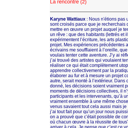
La rencontre (2)
Karyne Wattiaux
: Nous n'étions pas
sont croisés parce que je recherchais d
mettre en œuvre un projet auquel je ten
un rêve : que des habitants (lettrés et 
expérimentent l’écriture, les arts plas
projet. Mes expériences précédentes 
écrivains me soufflaient à l’oreille, que
voulais tenter cette aventure. J’y ai réfl
j’ai trouvé des artistes qui voulaient t
réaliser ce qui était complètement uto
apprendre collectivement par la pratiqu
élaborer au fur et à mesure un projet
autre, serait monté à l’extérieur. Dans
donné, les décisions soient vraiment 
moments de décisions collectives, il n’y
participants et les intervenants, qu’
vraiment ensemble à une même chose. 
venus savaient tout cela aussi mais j
j’ai tout fait pour qu’un jour nous puis
on a prouvé que c'était possible de cons
où chacun œuvre à la réussite de tous".
arriver à cela. Je pense que c’est ce v