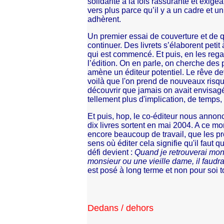
solidarité à la fois rassurante et exig
vers plus parce qu’il y a un cadre et 
adhèrent.
Un premier essai de couverture et de 
continuer. Des livrets s’élaborent petit 
qui est commencé. Et puis, en les reg
l’édition. On en parle, on cherche des
amène un éditeur potentiel. Le rêve dev
voilà que l'on prend de nouveaux risq
découvrir que jamais on avait envisag
tellement plus d'implication, de temps
Et puis, hop, le co-éditeur nous annonce
dix livres sortent en mai 2004. A ce mo
encore beaucoup de travail, que les pr
sens où éditer cela signifie qu'il faut q
défi devient :
Quand je retrouverai mon 
monsieur ou une vieille dame, il faudra
est posé à long terme et non pour soi to
Dedans / dehors