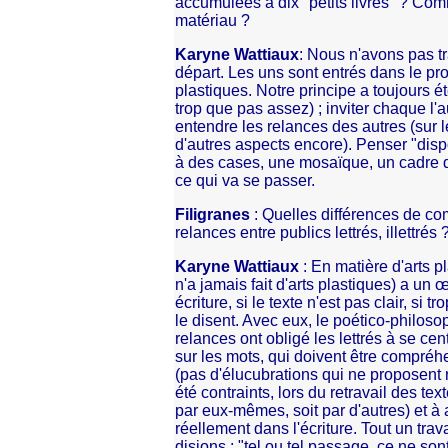
accumulées à dix "petits livres" ? Co
matériau ?
Karyne Wattiaux
: Nous n'avons pas tr
départ. Les uns sont entrés dans le proje
plastiques. Notre principe a toujours été 
trop que pas assez) ; inviter chaque l'au
entendre les relances des autres (sur le
d'autres aspects encore). Penser "dispos
à des cases, une mosaïque, un cadre 
ce qui va se passer.
Filigranes
: Quelles différences de co
relances entre publics lettrés, illettrés 
Karyne Wattiaux
: En matière d'arts p
n'a jamais fait d'arts plastiques) a un
écriture, si le texte n'est pas clair, si t
le disent. Avec eux, le poético-philos
relances ont obligé les lettrés à se cent
sur les mots, qui doivent être compréh
(pas d'élucubrations qui ne proposent ri
été contraints, lors du retravail des textes
par eux-mêmes, soit par d'autres) et à 
réellement dans l'écriture. Tout un trav
disions : "tel ou tel passage, ce ne so