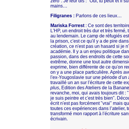
zéro". Je leur dis : "Oui, tu peux et il s
mains…
Filigranes :
Parlons de ces lieux…
Mariska Forrest
: Ce sont des territoir
L'HP, un endroit très dur et très fermé,
au lendemain. Le camp de réfugiés est l
la prison, c'est ce qu'il y a de pire da
création, ce n'est pas un hasard si je
académie. Il y a un enjeu politique dan
passion, dans des endroits de cette so
extrême, donne une tout autre dimensio
exprime, bien différente de ce qu'on ren
on y a une place particulière. Après a
l'ex-Yougoslavie sur une période d'un 
travaillé un an sur l'écriture de cette e
plus
, Edition des Ateliers de la Banane
revanche, moi, qui avais toujours dit : 
je suis peintre et c'est très bien". Déc
écrit n'est pas forcément "vrai" mais q
toutes ces expériences dans l’atelier, 
transformé mon rapport à l'écriture sa
écrivain.